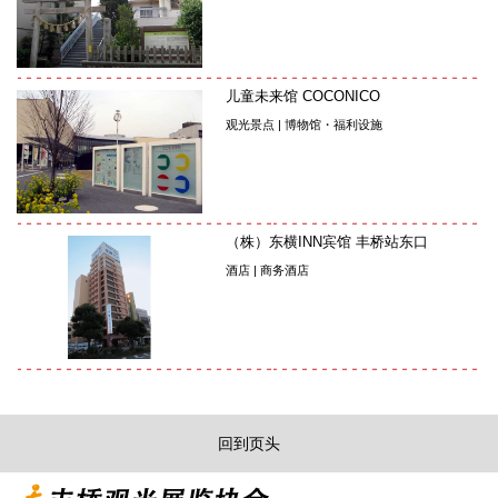
儿童未来馆 COCONICO
观光景点 | 博物馆・福利设施
（株）东横INN宾馆 丰桥站东口
酒店 | 商务酒店
回到页头