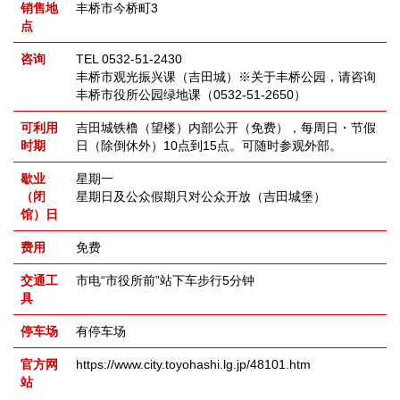
销售地
丰桥市今桥町3
点
咨询
TEL 0532-51-2430
丰桥市观光振兴课（吉田城）※关于丰桥公园，请咨询
丰桥市役所公园绿地课（0532-51-2650）
可利用
吉田城铁橹（望楼）内部公开（免费），每周日・节假
时期
日（除倒休外）10点到15点。可随时参观外部。
歇业
星期一
（闭
星期日及公众假期只对公众开放（吉田城堡）
馆）日
费用
免费
交通工
市电“市役所前”站下车步行5分钟
具
停车场
有停车场
官方网
https://www.city.toyohashi.lg.jp/48101.htm
站