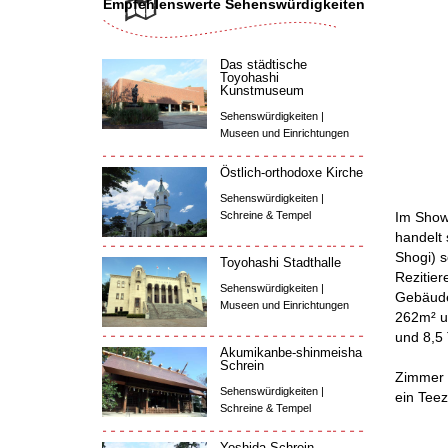
Empfehlenswerte Sehenswürdigkeiten
Das städtische
Toyohashi
Kunstmuseum
Sehenswürdigkeiten |
Museen und Einrichtungen
Östlich-orthodoxe Kirche
Sehenswürdigkeiten |
Im Show
Schreine & Tempel
handelt 
Shogi) s
Toyohashi Stadthalle
Rezitie
Sehenswürdigkeiten |
Gebäude
Museen und Einrichtungen
262m² u
und 8,5 
Akumikanbe-shinmeisha
Schrein
Zimmer i
Sehenswürdigkeiten |
ein Teez
Schreine & Tempel
Yoshida-Schrein