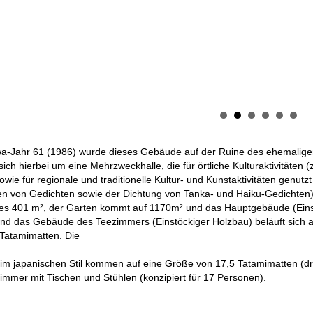
a-Jahr 61 (1986) wurde dieses Gebäude auf der Ruine des ehemaligen 
sich hierbei um eine Mehrzweckhalle, die für örtliche Kulturaktivitäten 
owie für regionale und traditionelle Kultur- und Kunstaktivitäten genutz
ren von Gedichten sowie der Dichtung von Tanka- und Haiku-Gedichten
s 401 m², der Garten kommt auf 1170m² und das Hauptgebäude (Einst
nd das Gebäude des Teezimmers (Einstöckiger Holzbau) beläuft sich 
Tatamimatten. Die
m japanischen Stil kommen auf eine Größe von 17,5 Tatamimatten (dre
immer mit Tischen und Stühlen (konzipiert für 17 Personen).