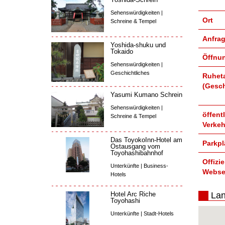
Sehenswürdigkeiten |
Ort
Schreine & Tempel
Anfra
Yoshida-shuku und
Tokaido
Öffnun
Sehenswürdigkeiten |
Geschichtliches
Ruhet
(Gesc
Yasumi Kumano Schrein
Sehenswürdigkeiten |
öffent
Schreine & Tempel
Verkeh
Das ToyokoInn-Hotel am
Parkpl
Ostausgang vom
Toyohashibahnhof
Offizie
Unterkünfte | Business-
Webse
Hotels
Lan
Hotel Arc Riche
Toyohashi
Unterkünfte | Stadt-Hotels