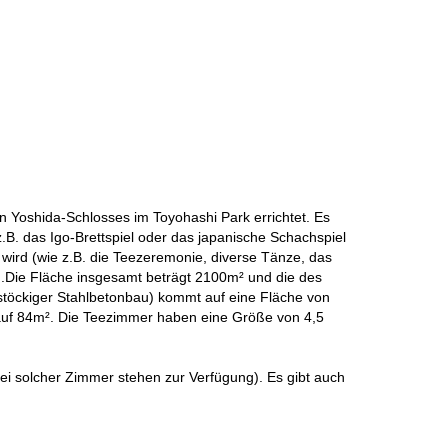
Yoshida-Schlosses im Toyohashi Park errichtet. Es
(z.B. das Igo-Brettspiel oder das japanische Schachspiel
t wird (wie z.B. die Teezeremonie, diverse Tänze, das
).Die Fläche insgesamt beträgt 2100m² und die des
öckiger Stahlbetonbau) kommt auf eine Fläche von
auf 84m². Die Teezimmer haben eine Größe von 4,5
i solcher Zimmer stehen zur Verfügung). Es gibt auch