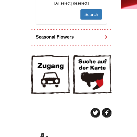
[
All select
|
deselect
]
Seasonal Flowers