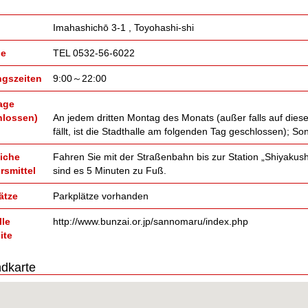
Imahashichō 3-1 , Toyohashi-shi
ge
TEL 0532-56-6022
gszeiten
9:00～22:00
age
hlossen)
An jedem dritten Montag des Monats (außer falls auf diese
fällt, ist die Stadthalle am folgenden Tag geschlossen); S
liche
Fahren Sie mit der Straßenbahn bis zur Station „Shiyaku
rsmittel
sind es 5 Minuten zu Fuß.
ätze
Parkplätze vorhanden
lle
http://www.bunzai.or.jp/sannomaru/index.php
ite
dkarte