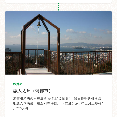
线路2
恋人之丘（蒲郡市）
发誓相爱的恋人在展望台挂上“爱情锁”，然后将钥匙和许愿
纸放入奉纳袋，在金刚寺许愿。 （交通）从JR“三河三谷站”
开车5分钟