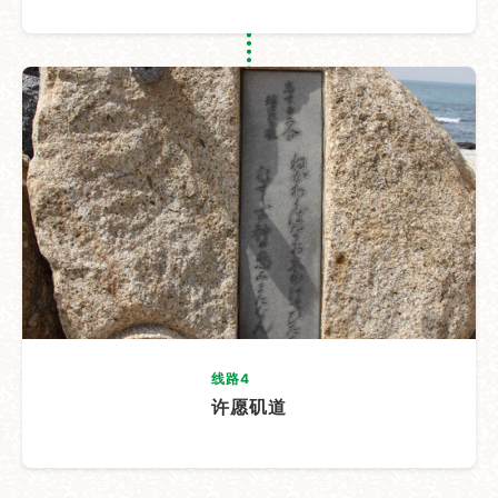
线路4
许愿矶道