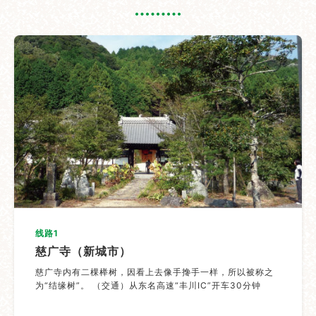
线路1
慈广寺（新城市）
慈广寺内有二棵榉树，因看上去像手搀手一样，所以被称之
为“结缘树”。 （交通）从东名高速“丰川IC”开车30分钟