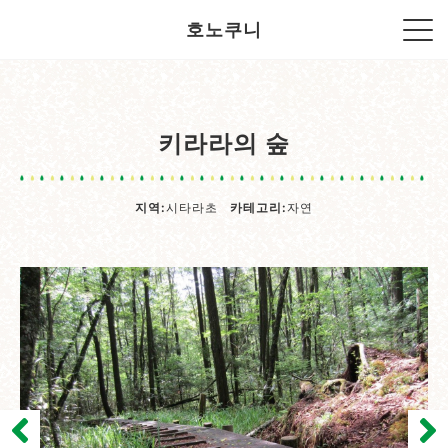
호노쿠니
키라라의 숲
지역:
시타라초
카테고리:
자연