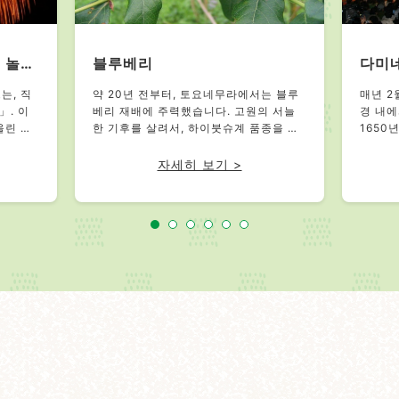
가마고오리축제 납량 불꽃 놀이 대회
블루베리
다미
는, 직
약 20년 전부터, 토요네무라에서는 블루
매년 2
」. 이
베리 재배에 주력했습니다. 고원의 서늘
경 내에
올린 순
한 기후를 살려서, 하이붓슈계 품종을 중
1650
는 불꽃
심으로 재배하고 있습니다. 매년, 7월부터
단토(段
밤에 종
8월 중순 사이, 토요네무라 내에 블루베리
막부(幕
자세히 보기 >
.
농가에서는, 블루베리 따기 체험농장도
있다며,
열려서, 방금 딴맛을 즐길 수 있습니다. 또
었다. 
한, 잼으로도 가공해서 토요네무라의 특
을을 도와주세요
산물이 되었습니다.
3채가
다. 」
에도 불
관들은 
들은 무
고 가부