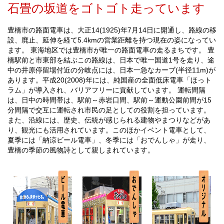
石畳の坂道をゴトゴト走っています
豊橋市の路面電車は、大正14(1925)年7月14日に開通し、路線の移
設、廃止、延伸を経て5.4kmの営業距離を持つ現在の姿になってい
ます。 東海地区では豊橋市が唯一の路面電車の走るまちです。 豊
橋駅前と市東部を結ぶこの路線は、日本で唯一国道1号を走り、途
中の井原停留場付近の分岐点には、日本一急なカーブ(半径11m)が
あります。平成20(2008)年には、純国産の全面低床電車「ほっト
ラム」が導入され、バリアフリーに貢献しています。 運転間隔
は、日中の時間帯は、駅前～赤岩口間、駅前～運動公園前間が15
分間隔で交互に運転され市民の足としての役割を担っています。
また、沿線には、歴史、伝統が感じられる建物やまつりなどがあ
り、観光にも活用されています。このほかイベント電車として、
夏季には「納涼ビール電車」、冬季には「おでんしゃ」が走り、
豊橋の季節の風物詩として親しまれています。