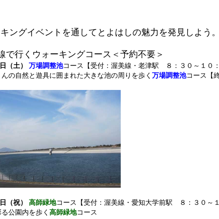
ーキングイベントを通してとよはしの魅力を発見しよう
線で行くウォーキングコース＜予約不要＞
9日（土）
万場調整池
コース【受付：渥美線・老津駅 ８：３０～１０
んの自然と遊具に囲まれた大きな池の周りを歩く
万場調整池
コース【
3日（祝）
高師緑地
コース【受付：渥美線・愛知大学前駅 ８：３０～
る公園内を歩く
高師緑地
コース