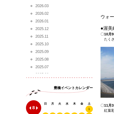
2026.03
2026.02
ウォ
2026.01
●渥美
2025.12
〇
10月
2025.11
たくさ
2025.10
2025.09
2025.08
2025.07
2025.06
2025.05
豊橋イベントカレンダー
2025.04
2025.02
日
月
火
水
木
金
土
2024.12
〇
11月
8
1
紅葉彩
2024.11