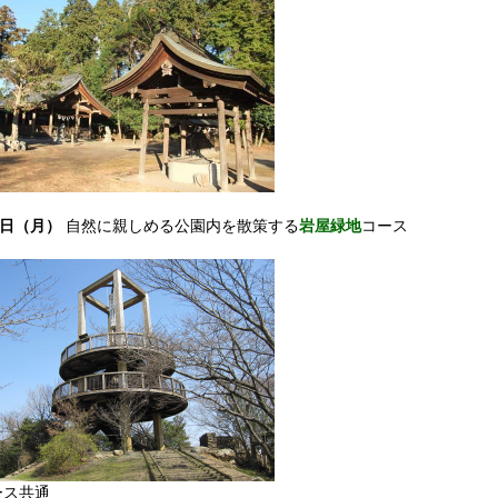
6日（月）
自然に親しめる公園内を散策する
岩屋緑地
コース
ース共通