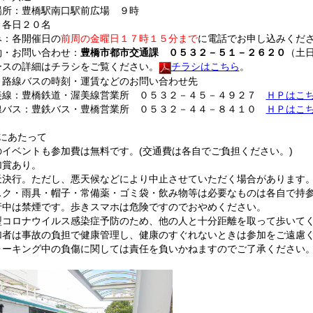
所：豊橋駅南口駅前広場 ９時
各日２０名
：各開催日の
前周の金曜日１７時１５分まで
に電話でお申し込みくだ
・お問い合わせ：
豊橋市都市交通課 ０５３２－５１－２６２０
（土
スの詳細はチラシをご覧ください。
チラシはこちら
。
路線バスの時刻・運賃などのお問い合わせ先
：豊橋鉄道・渥美線営業所 ０５３２－４５－４９２７
ＨＰはこ
ス：豊鉄バス・豊橋営業所 ０５３２－４４－８４１０
ＨＰはこ
にあたって
イベントも参加費は無料です。(交通費は各自でご負担ください。)
賞あり。
決行。ただし、悪天候などにより中止させていただく場合があります
ク・雨具・帽子・常備薬・ゴミ袋・飲み物等は必要なものは各自で持
中は禁煙です。歩きスマホは危険ですのでおやめください。
コロナウイルス感染症予防のため、他の人と十分距離を取って歩いて
者は事故の負担で健康管理し、健康のすぐれないときは参加をご遠慮
ーキング中の負傷に関しては責任を負いかねますのでご了承ください