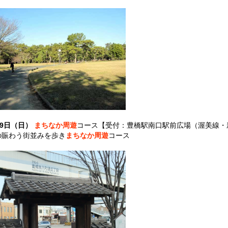
19日（日）
まちなか周遊
コース【受付：豊橋駅南口駅前広場（渥美線・
賑わう街並みを歩き
まちなか周遊
コース