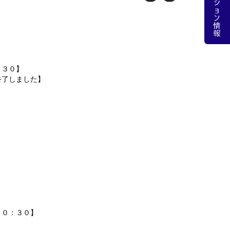
。
：３０】
終了しました】
１０：３０】