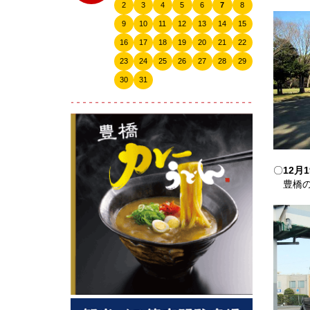
2
3
4
5
6
7
8
2024.10
9
10
11
12
13
14
15
2024.09
16
17
18
19
20
21
22
2024.07
23
24
25
26
27
28
29
2024.06
30
31
2024.04
2024.03
2024.02
2024.01
〇
12月
2023.12
豊橋の
2023.11
2023.10
2023.09
2023.08
2023.07
2023.06