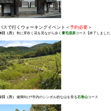
バスで行くウォーキングイベント＜
予約必要
＞
18日（月）
秋に芽吹く花を見ながら歩く
葦毛湿原
コース【終了しました
22日（月）
健脚向け‼市内のシンボル的な山を登る
石巻山
コース