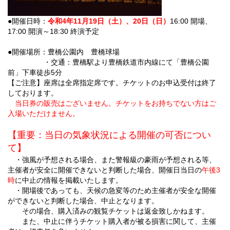
●開催日時：
令和4年11月19日（土）、20日（日）
16:00 開場、
17:00 開演～18:30 終演予定
●開催場所：豊橋公園内 豊橋球場
・交通：豊橋駅より豊橋鉄道市内線にて「豊橋公園
前」下車徒歩5分
【ご注意】座席は全席指定席です。チケットのお申込受付は終了
しております。
当日券の販売はございません。チケットをお持ちでない方はご
入場いただけません。
【重要：当日の気象状況による開催の可否につい
て】
・強風が予想される場合、また警報級の豪雨が予想される等、
主催者が安全に開催できないと判断した場合、開催日当日の
午後3
時
に中止の情報を掲載いたします。
・開場後であっても、天候の急変等のため主催者が安全な開催
ができないと判断した場合、中止となります。
その場合、購入済みの観覧チケットは返金致しかねます。
また、中止に伴うチケット購入者が被る損害に関して、主催