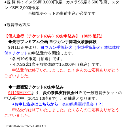
●観 覧 料：イスSS席 3,000円/席、カメラSS席 3,500円/席、スタ
ンドS席 2,000円/席
※観覧チケットの事前申込が必要です
●観覧申込方法:
【個人旅行（チケットのみ）のお申込み】（8/25 追記）
◆先行プレミアム企画 ヨウカン手筒花火放揚体験
9月1日正午
より、
ヨウカン手筒花火（小型手筒花火）放揚体験
付きチケット
の申込受付を開始します。
・各日10名限定（抽選）です。
・イスSS席1席＋放揚体験で15,000円（税込）です。
申込受付は終了いたしました。たくさんのご応募ありがとう
ございました。
◆一般観覧チケットのお申込み
9月26日正午
より、
炎の祭典実行員会ＨＰ
で一般観覧チケットの
申込受付中（10/11 13時まで）。※抽選となります。
●お申し込みは
こちらから
（炎の祭典実行員会ＨＰ）
申込受付は終了いたしました。たくさんのご応募ありがとう
ございました。
【旅行会社でのお申込】