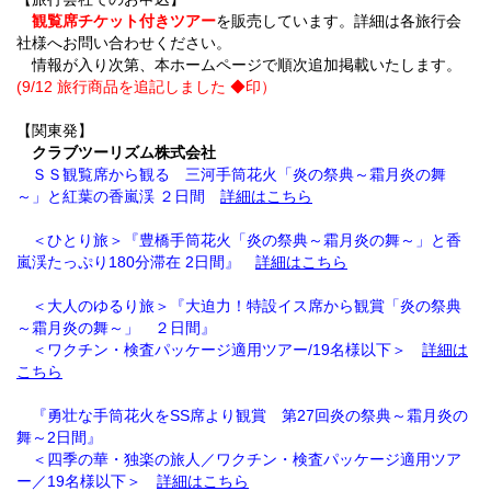
観覧席チケット付きツアー
を販売しています。詳細は各旅行会
社様へお問い合わせください。
情報が入り次第、本ホームページで順次追加掲載いたします。
(9/12 旅行商品を追記しました ◆印）
【関東発】
クラブツーリズム株式会社
ＳＳ観覧席から観る 三河手筒花火「炎の祭典～霜月炎の舞
～」と紅葉の香嵐渓 ２日間
詳細はこちら
＜ひとり旅＞『豊橋手筒花火「炎の祭典～霜月炎の舞～」と香
嵐渓たっぷり180分滞在 2日間』
詳細はこちら
＜大人のゆるり旅＞『大迫力！特設イス席から観賞「炎の祭典
～霜月炎の舞～」 ２日間』
＜ワクチン・検査パッケージ適用ツアー/19名様以下＞
詳細は
こちら
『勇壮な手筒花火をSS席より観賞 第27回炎の祭典～霜月炎の
舞～2日間』
＜四季の華・独楽の旅人／ワクチン・検査パッケージ適用ツア
ー／19名様以下＞
詳細はこちら