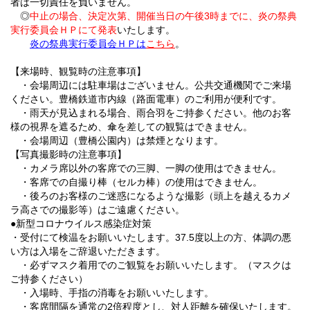
者は一切責任を負いません。
◎
中止の場合、決定次第、開催当日の午後3時までに、炎の祭典
実行委員会ＨＰにて発表
いたします。
炎の祭典実行委員会ＨＰは
こちら
。
【来場時、観覧時の注意事項】
・会場周辺には駐車場はございません。公共交通機関でご来場
ください。豊橋鉄道市内線（路面電車）のご利用が便利です。
・雨天が見込まれる場合、雨合羽をご持参ください。他のお客
様の視界を遮るため、傘を差しての観覧はできません。
・会場周辺（豊橋公園内）は禁煙となります。
【写真撮影時の注意事項】
・カメラ席以外の客席での三脚、一脚の使用はできません。
・客席での自撮り棒（セルカ棒）の使用はできません。
・後ろのお客様のご迷惑になるような撮影（頭上を越えるカメ
ラ高さでの撮影等）はご遠慮ください。
●新型コロナウイルス感染症対策
・受付にて検温をお願いいたします。37.5度以上の方、体調の悪
い方は入場をご辞退いただきます。
・必ずマスク着用でのご観覧をお願いいたします。（マスクは
ご持参ください）
・入場時、手指の消毒をお願いいたします。
・客席間隔を通常の2倍程度とし、対人距離を確保いたします。