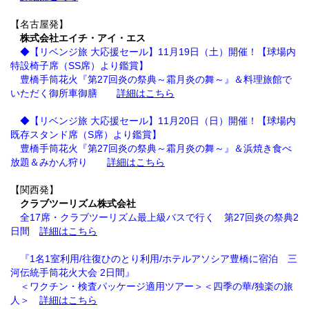
【名古屋発】
株式会社エイチ・アイ・エス
◆【リベンジ旅 大応援セール】11月19日（土）開催！【球場内
特設椅子席（SS席）より鑑賞】
豊橋手筒花火『第27回炎の祭典～霜月炎の舞～』＆料理旅館で
いただく御所車御膳
詳細はこちら
◆【リベンジ旅 大応援セール】11月20日（日）開催！【球場内
既存スタンド席（S席）より鑑賞】
豊橋手筒花火『第27回炎の祭典～霜月炎の舞～』＆浜焼き食べ
放題＆みかん狩り
詳細はこちら
【関西発】
クラブツーリズム株式会社
全17席・クラブツーリズム最上級バスで行く 第27回炎の祭典2
日間
詳細はこちら
『1名1室利用/往復ひのとり利用/ホテルアソシア豊橋に宿泊 三
河伝統手筒花火大会 2日間』
＜ワクチン・検査パッケージ適用ツアー＞＜四季の華/独楽の旅
人＞
詳細はこちら