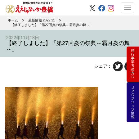
Toggl
navig
ホーム
最新情報 2022.11
【終了しました】「第27回炎の祭典～霜月炎の舞～」
2022年11月18日
【終了しました】「第27回炎の祭典～霜月炎の舞
～」
シェア：