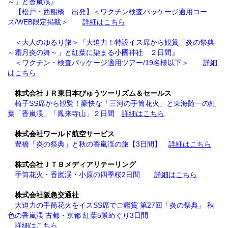
～」と香嵐渓』
【松戸・西船橋 出発】＜ワクチン検査パッケージ適用コー
ス/WEB限定掲載＞
詳細はこちら
＜大人のゆるり旅＞『大迫力！特設イス席から観賞「炎の祭典
～霜月炎の舞～」と紅葉に染まる小國神社
２日間』
＜ワクチン・検査パッケージ適用ツアー/19名様以下＞
詳細
はこちら
株式会社ＪＲ東日本びゅうツーリズム＆セールス
椅子SS席から観覧！豪快な「三河の手筒花火」と東海随一の紅
葉「香嵐渓」「鳳来寺山」２日間
詳細はこちら
株式会社ワールド航空サービス
豊橋「炎の祭典」と秋の香嵐渓の旅【3日間】
詳細はこちら
株式会社ＪＴＢメディアリテーリング
手筒花火・香嵐渓・小原の四季桜2日間
詳細はこちら
株式会社阪急交通社
大迫力の手筒花火をイスSS席でご鑑賞 第27回「炎の祭典」 秋
色の香嵐渓 古都・京都 紅葉5景めぐり3日間
詳細はこちら