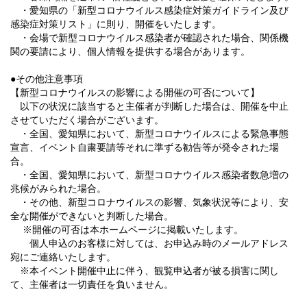
・愛知県の「新型コロナウイルス感染症対策ガイドライン及び
感染症対策リスト」に則り、開催をいたします。
・会場で新型コロナウイルス感染者が確認された場合、関係機
関の要請により、個人情報を提供する場合があります。
●その他注意事項
【新型コロナウイルスの影響による開催の可否について】
以下の状況に該当すると主催者が判断した場合は、開催を中止
させていただく場合がございます。
・全国、愛知県において、新型コロナウイルスによる緊急事態
宣言、イベント自粛要請等それに準ずる勧告等が発令された場
合。
・全国、愛知県において、新型コロナウイルス感染者数急増の
兆候がみられた場合。
・その他、新型コロナウイルスの影響、気象状況等により、安
全な開催ができないと判断した場合。
※開催の可否は本ホームページに掲載いたします。
個人申込のお客様に対しては、お申込み時のメールアドレス
宛にご連絡いたします。
※本イベント開催中止に伴う、観覧申込者が被る損害に関し
て、主催者は一切責任を負いません。