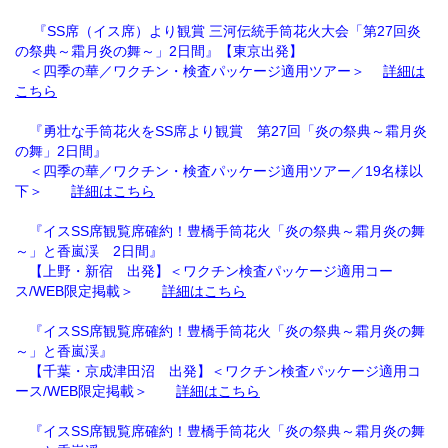
『SS席（イス席）より観賞 三河伝統手筒花火大会「第27回炎
の祭典～霜月炎の舞～」2日間』【東京出発】
＜四季の華／ワクチン・検査パッケージ適用ツアー＞
詳細は
こちら
『勇壮な手筒花火をSS席より観賞 第27回「炎の祭典～霜月炎
の舞」2日間』
＜四季の華／ワクチン・検査パッケージ適用ツアー／19名様以
下＞
詳細はこちら
『イスSS席観覧席確約！豊橋手筒花火「炎の祭典～霜月炎の舞
～」と香嵐渓 2日間』
【上野・新宿 出発】＜ワクチン検査パッケージ適用コー
ス/WEB限定掲載＞
詳細はこちら
『イスSS席観覧席確約！豊橋手筒花火「炎の祭典～霜月炎の舞
～」と香嵐渓』
【千葉・京成津田沼 出発】＜ワクチン検査パッケージ適用コ
ース/WEB限定掲載＞
詳細はこちら
『イスSS席観覧席確約！豊橋手筒花火「炎の祭典～霜月炎の舞