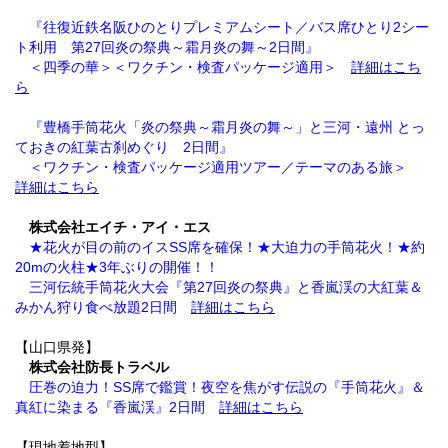
『往復近鉄名阪ひのとりプレミアムシート／バス席ひとり2シー
ト利用 第27回炎の祭典～霜月炎の舞～2日間』
＜四季の華＞＜ワクチン・検査パッケージ適用＞
詳細はこち
ら
『豊橋手筒花火「炎の祭典～霜月炎の舞～」と三河・遠州 とっ
ておきの紅葉古刹めぐり 2日間』
＜ワクチン・検査パッケージ適用ツアー／テーマのある旅＞
詳細はこちら
株式会社エイチ・アイ・エス
★花火が目の前のイスSS席を確保！★大迫力の手筒花火！★約
20mの火柱★3年ぶりの開催！！
三河伝統手筒花火大会『第27回炎の祭典』と香嵐渓の大紅葉＆
みかん狩り食べ放題2日間
詳細はこちら
【山口県発】
株式会社防長トラベル
圧巻の迫力！SS席で鑑賞！夜空を焦がす伝説の『手筒花火』＆
真紅に染まる『香嵐渓』2日間
詳細はこちら
【現地着地型】