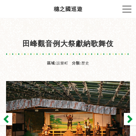
穗之國巡遊
田峰觀音例大祭獻納歌舞伎
區域:
設樂町
分類:
歷史