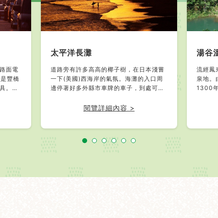
太平洋長灘
湯谷
路面電
道路旁有許多高高的椰子樹，在日本淺嘗
流經鳳
在是豐橋
一下(美國)西海岸的氣氛。海灘的入口周
泉地。
具。另
邊停著好多外縣市車牌的車子，到處可見
130
線最彎
手拿衝浪板的年輕人。除了有衝浪的世界
泉)10
「企畫
比賽，還舉辦各種大賽，也是日本屈指可
閱覽詳細內容 >
納涼啤
數的衝浪景點。
「黑輪