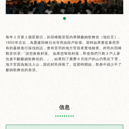
每年２月第２個星期日，於田峰觀音院內舉辦獻納歌舞伎（地狂言）。
1650年左右，為重建田峰日光寺而由段戶砍柴。當時如果要從幕府所
有的森林進行採伐的話，會有音羽的地方官前來實地檢查。村民向田峰
觀音祈求:「請您救救村落。 如果您幫助村落，即使我們只剩３戶人家
也會不斷獻納歌舞伎的。」，結果到了農曆６月段戶的山仍舊在下雪，
地方官因為無法入山，因此村民得救了。從那時開始，祭典中就少不了
獻納歌舞伎的表演。
信息