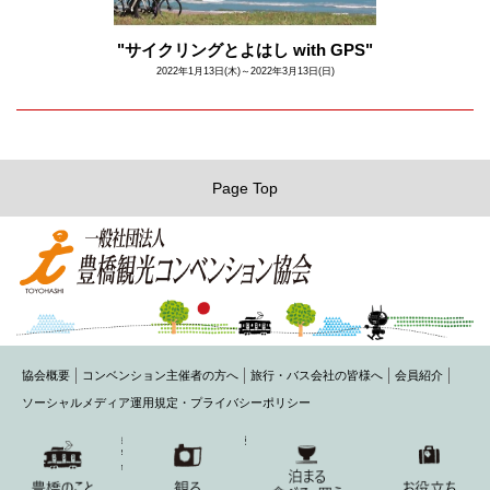
"サイクリングとよはし with GPS"
2022年1月13日(木)～2022年3月13日(日)
Page Top
協会概要
コンベンション主催者の方へ
旅行・バス会社の皆様へ
会員紹介
ソーシャルメディア運用規定・プライバシーポリシー
〒440-0075 豊橋市花田町字石塚42-1(豊橋商工会議所内)
TEL： 0532-54-1484 FAX： 0532-54-2220
MAIL： toyohashi@honokuni.or.jp