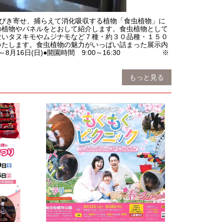
をおびき寄せ、捕らえて消化吸収する植物「食虫植物」に
の植物やパネルをとおして紹介します。食虫植物として
ないタヌキモやムジナモなど７種・約３０品種・１５０
いたします。食虫植物の魅力がいっぱい詰まった展示内
)～8月16日(日)●開園時間 9:00～16:30 ※
もっと見る