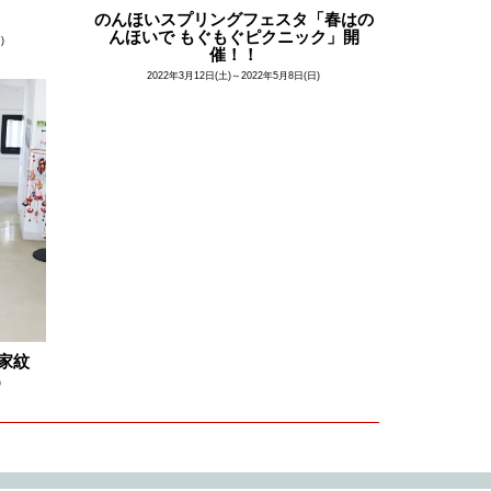
のんほいスプリングフェスタ「春はの
んほいで もぐもぐピクニック」開
)
催！！
2022年3月12日(土)～2022年5月8日(日)
家紋
)