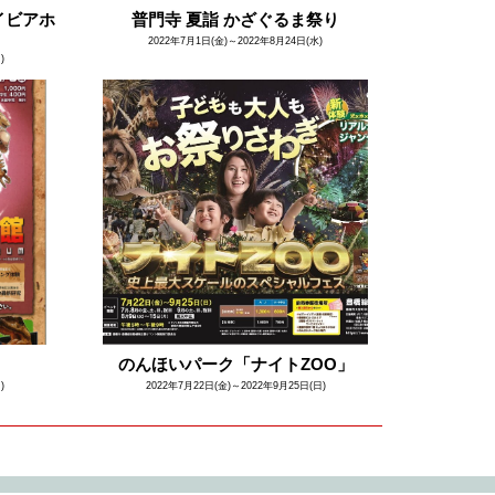
イビアホ
普門寺 夏詣 かざぐるま祭り
2022年7月1日(金)～2022年8月24日(水)
)
のんほいパーク「ナイトZOO」
)
2022年7月22日(金)～2022年9月25日(日)