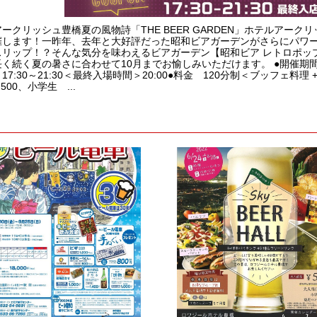
ークリッシュ豊橋夏の風物詩「THE BEER GARDEN」ホテルアークリッ
催します！一昨年、去年と大好評だった昭和ビアガーデンがさらにパワー
リップ！？そんな気分を味わえるビアガーデン【昭和ビア レトロポップ
く続く夏の暑さに合わせて10月までお愉しみいただけます。 ●開催期間 20
17:30～21:30＜最終入場時間＞20:00●料金 120分制＜ブッフェ料
500、小学生 ...