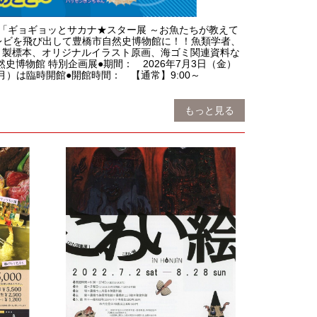
「ギョギョッとサカナ★スター展 ～お魚たちが教えて
レビを飛び出して豊橋市自然史博物館に！！魚類学者、
く製標本、オリジナルイラスト原画、海ゴミ関連資料な
博物館 特別企画展●期間： 2026年7月3日（金）
）は臨時開館●開館時間： 【通常】9:00～
もっと見る