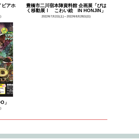
イビアホ
豊橋市二川宿本陣資料館 企画展「びは
く移動展Ⅰ こわい絵 IN HONJIN」
)
2022年7月2日(土)～2022年8月28日(日)
OO」
)