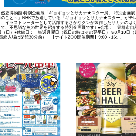
自然史博物館 特別企画展「ギョギョッとサカナ★スター展」 特別企画展
海のこと～」NHKで放送している「ギョギョッとサカナ★スター」がテ
ト、イラストレーターとして活躍するさかなクンが製作したサカナのは
て、不思議な魚の世界を紹介する特別企画展です♪ ●会場： 豊橋市自然史
日（日）●休館日： 毎週月曜日（祝日の時はその翌平日）※8月10日（月
0（最終入場は閉館30分前） 【ナイトZOO開催期間】9:00～16:...