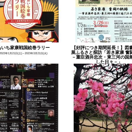
あいち家康戦国絵巻ラリー
【好評につき期間延長！】図
展ふるさと探訪「若き家康 奮
2023年1月21日(土)～2023年3月21日(火)
－重臣酒井忠次・東三河の国
した日々－」
2023年1月28日(土)～2023年3月26日(日