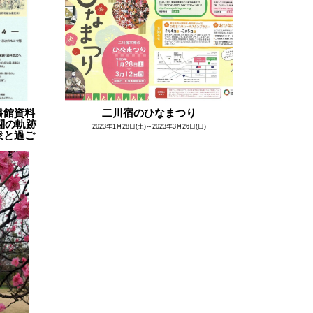
書館資料
二川宿のひなまつり
闘の軌跡
2023年1月28日(土)～2023年3月26日(日)
衆と過ご
)