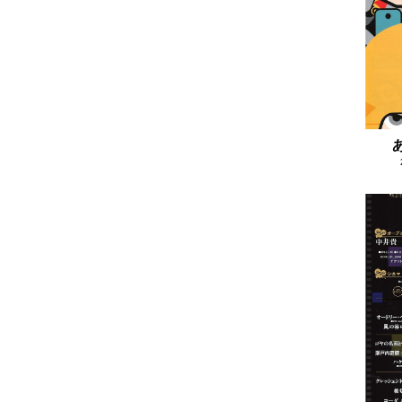
2023.08
2023.07
2023.06
2023.05
2023.04
2023.03
2023.02
2023.01
2022.12
2022.11
2022.10
2022.09
2022.08
2022.07