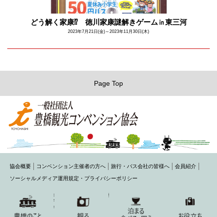
どう解く家康⁉ 徳川家康謎解きゲーム㏌東三河
2023年7月21日(金)～2023年11月30日(木)
Page Top
協会概要
コンベンション主催者の方へ
旅行・バス会社の皆様へ
会員紹介
ソーシャルメディア運用規定・プライバシーポリシー
〒440-0075 豊橋市花田町字石塚42-1(豊橋商工会議所内)
TEL： 0532-54-1484 FAX： 0532-54-2220
MAIL： toyohashi@honokuni.or.jp