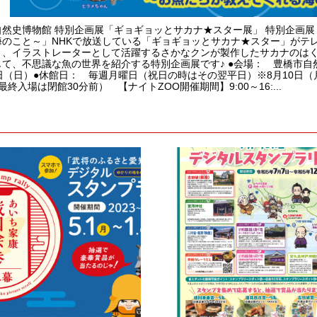
自然史博物館 特別企画展「ギョギョッとサカナ★スター展」 特別企画展
海のこと～」NHKで放送している「ギョギョッとサカナ★スター」がテ
ト、イラストレーターとして活躍するさかなクンが製作したサカナのは
て、不思議な魚の世界を紹介する特別企画展です♪ ●会場： 豊橋市自然史
日（日）●休館日： 毎週月曜日（祝日の時はその翌平日）※8月10日（月
0（最終入場は閉館30分前） 【ナイトZOO開催期間】9:00～16:...