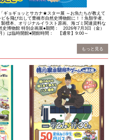
「ギョギョッとサカナ★スター展 ～お魚たちが教えて
レビを飛び出して豊橋市自然史博物館に！！魚類学者、
く製標本、オリジナルイラスト原画、海ゴミ関連資料な
博物館 特別企画展●期間： 2026年7月3日（金）
）は臨時開館●開館時間： 【通常】9:00～
もっと見る