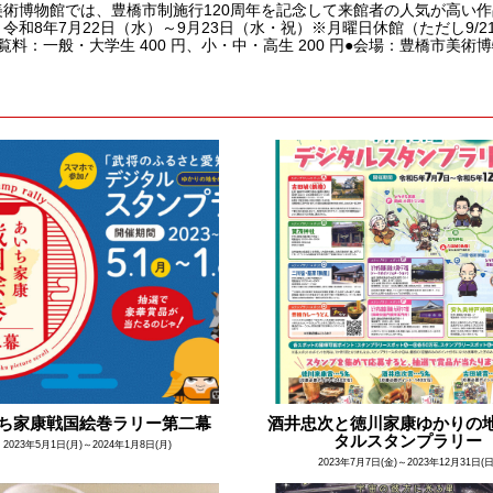
美術博物館では、豊橋市制施行120周年を記念して来館者の人気が高い作
令和8年7月22日（水）～9月23日（水・祝）※月曜日休館（ただし9/21は開
覧料：一般・大学生 400 円、小・中・高生 200 円●会場：豊橋市美術博
ち家康戦国絵巻ラリー第二幕
酒井忠次と徳川家康ゆかりの
タルスタンプラリー
2023年5月1日(月)～2024年1月8日(月)
2023年7月7日(金)～2023年12月31日(日