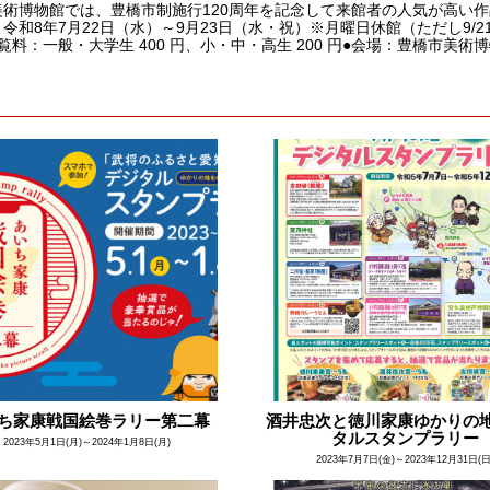
美術博物館では、豊橋市制施行120周年を記念して来館者の人気が高い作
令和8年7月22日（水）～9月23日（水・祝）※月曜日休館（ただし9/21は開
覧料：一般・大学生 400 円、小・中・高生 200 円●会場：豊橋市美術博
ち家康戦国絵巻ラリー第二幕
酒井忠次と徳川家康ゆかりの
タルスタンプラリー
2023年5月1日(月)～2024年1月8日(月)
2023年7月7日(金)～2023年12月31日(日