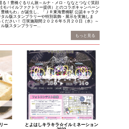
と巡る！豊橋ぐるりん旅～ルナ・メロ・ななとつなぐ笑顔
会社モバイルファクトリー提供）とのコラボキャンペーン
豊橋ちわ」が誕生し、「ＪＲ東海豊橋駅 公認キャラク
ジタル版スタンプラリーや特別装飾・展示を実施しま
ください！ ①実施期間２０２６年５月２０日（水）～
版スタンプラリー...
もっと見る
リー
とよはしキラキラ☆イルミネーション