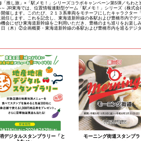
東海「推し旅」×「駅メモ！」シリーズコラボキャンペーン第5弾／ちわ
ル～ JR東海では、位置情報連動型ゲーム「駅メモ！」シリーズ（株式
を開催します。このたび、２１３系車両をモチーフにしたキャラクター「
に就任します。これを記念し、東海道新幹線の各駅および豊橋市内でデ
の機会にぜひ東海道新幹線をご利用いただき、豊橋のまち巡りをお楽しみ
日（木）②企画概要・東海道新幹線の各駅および豊橋市内を巡るデジタル
消デジタルスタンプラリー「と
モーニング街道スタンプラ