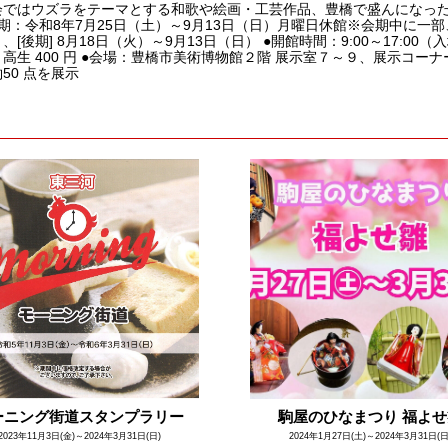
会ではウズラをテーマとする和歌や絵画・工芸作品、豊橋で盛んになっ
期：令和8年7月25日（土）～9月13日（日）月曜日休館※会期中に一部、
、[後期] 8月18日（火）～9月13日（日） ●開館時間：9:00～17:00（入
高生 400 円 ●会場：豊橋市美術博物館２階 展示室７～９、展示コー
50 点を展示
ーニング街道スタンプラリー
駒屋のひなまつり 福よ
2023年11月3日(金)～2024年3月31日(日)
2024年1月27日(土)～2024年3月31日(日