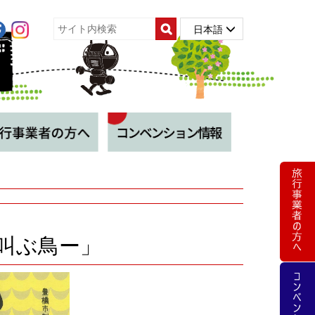
日本語
叫ぶ鳥ー」