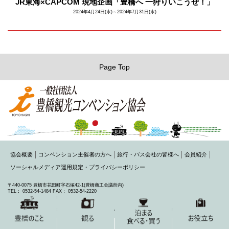
JR東海×CAPCOM 現地企画「豊橋へ 一狩りいこうぜ！」
2024年4月24日(水)～2024年7月31日(水)
Page Top
協会概要
コンベンション主催者の方へ
旅行・バス会社の皆様へ
会員紹介
ソーシャルメディア運用規定・プライバシーポリシー
〒440-0075 豊橋市花田町字石塚42-1(豊橋商工会議所内)
TEL： 0532-54-1484 FAX： 0532-54-2220
MAIL： toyohashi@honokuni.or.jp
Copyright 2015 Toyohashi Visitors & Convention Association All Rights Reserved.