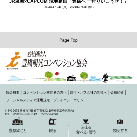
JR東海×CAPCOM 現地企画「豊橋へ 一狩りいこうぜ！」
2024年4月24日(水)～2024年7月31日(水)
Page Top
協会概要
コンベンション主催者の方へ
旅行・バス会社の皆様へ
会員紹介
ソーシャルメディア運用規定・プライバシーポリシー
〒440-0075 豊橋市花田町字石塚42-1(豊橋商工会議所内)
TEL： 0532-54-1484 FAX： 0532-54-2220
MAIL： toyohashi@honokuni.or.jp
Copyright 2015 Toyohashi Visitors & Convention Association All Rights Reserved.