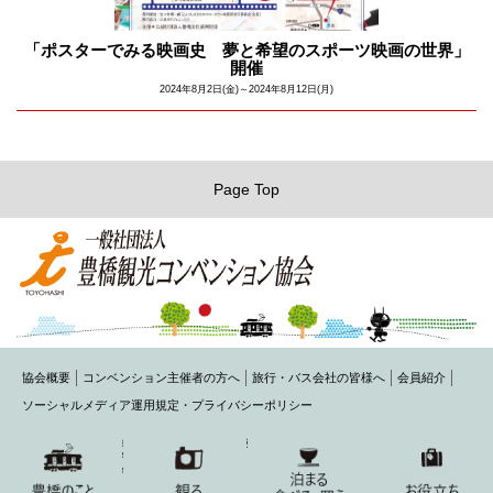
「ポスターでみる映画史 夢と希望のスポーツ映画の世界」
開催
2024年8月2日(金)～2024年8月12日(月)
Page Top
協会概要
コンベンション主催者の方へ
旅行・バス会社の皆様へ
会員紹介
ソーシャルメディア運用規定・プライバシーポリシー
〒440-0075 豊橋市花田町字石塚42-1(豊橋商工会議所内)
TEL： 0532-54-1484 FAX： 0532-54-2220
MAIL： toyohashi@honokuni.or.jp