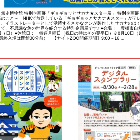
自然史博物館 特別企画展「ギョギョッとサカナ★スター展」 特別企画展
海のこと～」NHKで放送している「ギョギョッとサカナ★スター」がテ
ト、イラストレーターとして活躍するさかなクンが製作したサカナのは
て、不思議な魚の世界を紹介する特別企画展です♪ ●会場： 豊橋市自然史
日（日）●休館日： 毎週月曜日（祝日の時はその翌平日）※8月10日（月
0（最終入場は閉館30分前） 【ナイトZOO開催期間】9:00～16:...