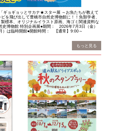
「ギョギョッとサカナ★スター展 ～お魚たちが教えて
レビを飛び出して豊橋市自然史博物館に！！魚類学者、
く製標本、オリジナルイラスト原画、海ゴミ関連資料な
博物館 特別企画展●期間： 2026年7月3日（金）
）は臨時開館●開館時間： 【通常】9:00～
もっと見る