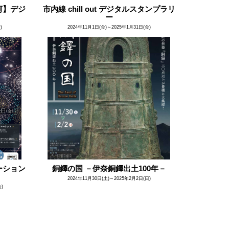
河】デジ
市内線 chill out デジタルスタンプラリ
ー
)
2024年11月1日(金)～2025年1月31日(金)
ーション
銅鐸の国 －伊奈銅鐸出土100年－
2024年11月30日(土)～2025年2月2日(日)
金)