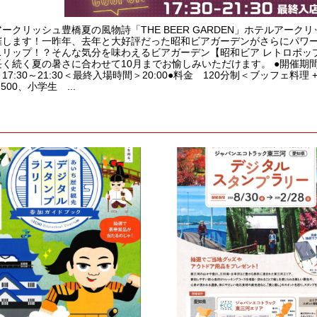
ークリッシュ豊橋夏の風物詩「THE BEER GARDEN」ホテルアークリッ
催します！一昨年、去年と大好評だった昭和ビアガーデンがさらにパワー
リップ！？そんな気分を味わえるビアガーデン【昭和ビア レトロポップ
く続く夏の暑さに合わせて10月までお愉しみいただけます。 ●開催期間 20
17:30～21:30＜最終入場時間＞20:00●料金 120分制＜ブッフェ料
500、小学生 ...