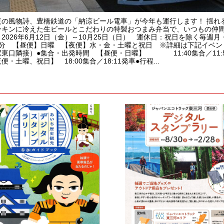
夏の風物詩、豊橋鉄道の「納涼ビール電車」が今年も運行します！ 揺れ
ンキンに冷えた生ビールとこだわりの特製おつまみ弁当で、いつもの仲間
2026年6月12日（金）～10月25日（日） 運休日：祝日を除く毎
区分 【昼便】日曜 【夜便】水・金・土曜と祝日 ※詳細は下記イベン
東口隣接）●集合・出発時間 【昼便・日曜】 11:40集合／11:51発
便・土曜、祝日】 18:00集合／18:11発車●行程...