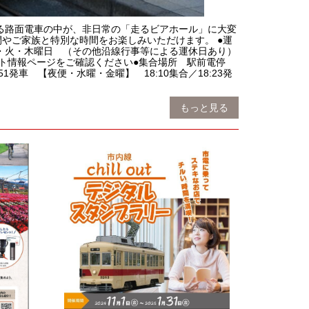
る路面電車の中が、非日常の「走るビアホール」に大変
やご家族と特別な時間をお楽しみいただけます。 ●運
週月・火・木曜日 （その他沿線行事等による運休日あり）
ト情報ページをご確認ください●集合場所 駅前電停
車 【夜便・水曜・金曜】 18:10集合／18:23発
もっと見る