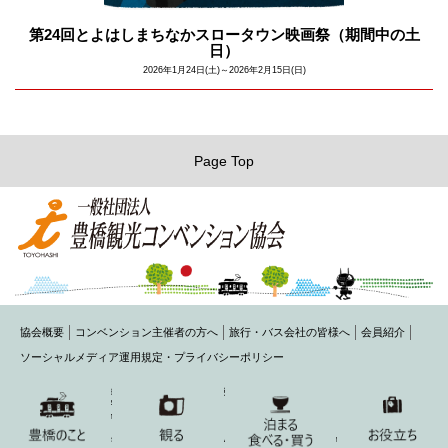
第24回とよはしまちなかスロータウン映画祭（期間中の土
日）
2026年1月24日(土)～2026年2月15日(日)
Page Top
協会概要
コンベンション主催者の方へ
旅行・バス会社の皆様へ
会員紹介
ソーシャルメディア運用規定・プライバシーポリシー
〒440-0075 豊橋市花田町字石塚42-1(豊橋商工会議所内)
TEL： 0532-54-1484 FAX： 0532-54-2220
MAIL： toyohashi@honokuni.or.jp
Copyright 2015 Toyohashi Visitors & Convention Association All Rights Reserved.