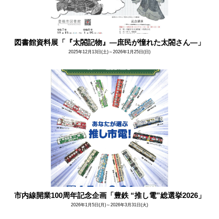
図書館資料展「『太閤記物』―庶民が憧れた太閤さん―」
2025年12月13日(土)～2026年1月25日(日)
市内線開業100周年記念企画「豊鉄 “推し電”総選挙2026」
2026年1月5日(月)～2026年3月31日(火)