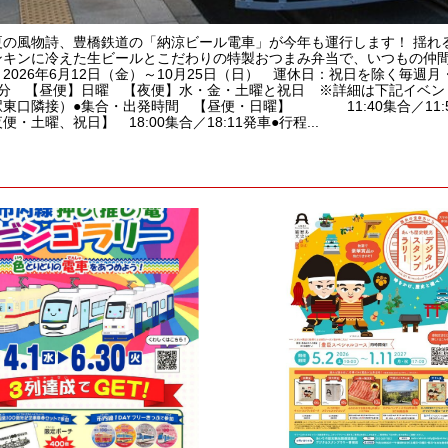
夏の風物詩、豊橋鉄道の「納涼ビール電車」が今年も運行します！ 揺れ
ンキンに冷えた生ビールとこだわりの特製おつまみ弁当で、いつもの仲間
2026年6月12日（金）～10月25日（日） 運休日：祝日を除く毎
区分 【昼便】日曜 【夜便】水・金・土曜と祝日 ※詳細は下記イベン
東口隣接）●集合・出発時間 【昼便・日曜】 11:40集合／11:51発
便・土曜、祝日】 18:00集合／18:11発車●行程...