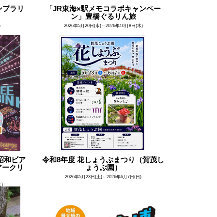
ンプラリ
「JR東海×駅メモコラボキャンペー
ン」豊橋ぐるりん旅
)
2026年5月20日(水)～2026年10月8日(木)
 ～昭和ビア
令和8年度 花しょうぶまつり（賀茂し
アークリ
ょうぶ園）
2026年5月23日(土)～2026年6月7日(日)
土)