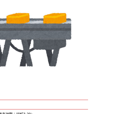
市神野ふ頭町3-29）