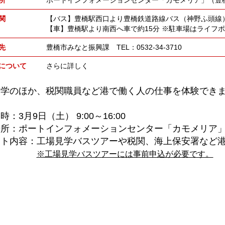
関
【バス】豊橋駅西口より豊橋鉄道路線バス（神野ふ頭線）
【車】豊橋駅より南西へ車で約15分 ※駐車場はライフ
先
豊橋市みなと振興課 TEL：0532-34-3710
について
さらに詳しく
見学のほか、税関職員など港で働く人の仕事を体験でき
：3月9日（土） 9:00～16:00
場所：ポートインフォメーションセンター「カモメリア
ント内容：工場見学バスツアーや税関、海上保安署など
※工場見学バスツアーには事前申込が必要です。