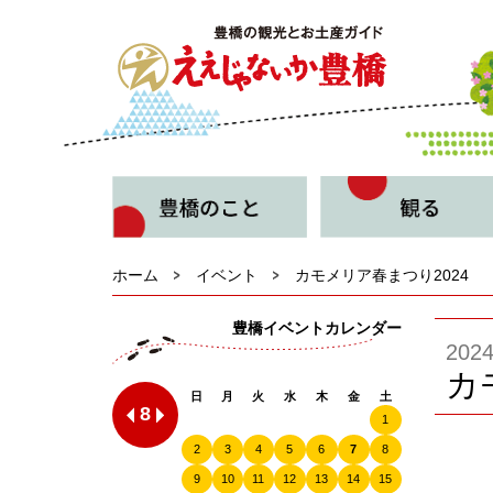
ホーム
イベント
カモメリア春まつり2024
豊橋イベントカレンダー
20
カ
日
月
火
水
木
金
土
8
1
2
3
4
5
6
7
8
9
10
11
12
13
14
15