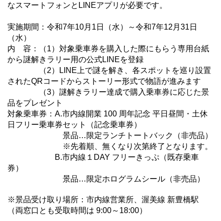
なスマートフォンとLINEアプリが必要です。
実施期間：令和7年10月1日（水）～令和7年12月31日
（水）
内 容：（1）対象乗車券を購入した際にもらう専用台紙
から謎解きラリー用の公式LINEを登録
（2）LINE上で謎を解き、各スポットを巡り設置
されたQRコードからストーリー形式で物語が進みます
（3）謎解きラリー達成で購入乗車券に応じた景
品をプレゼント
対象乗車券：A.市内線開業 100 周年記念 平日昼間・土休
日フリー乗車券セット（記念乗車券）
景品…限定ランチトートバック（非売品）
※先着順、無くなり次第終了となります。
B.市内線１DAY フリーきっぷ（既存乗車
券）
景品…限定ホログラムシール（非売品）
※景品受け取り場所：市内線営業所、渥美線 新豊橋駅
（両窓口とも受取時間は 9:00～18:00）