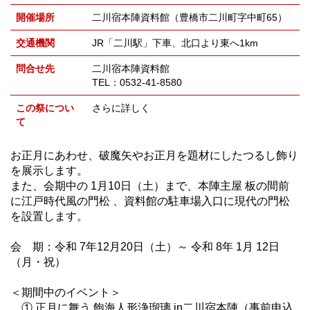
開催場所
二川宿本陣資料館（豊橋市二川町字中町65）
交通機関
JR「二川駅」下車、北口より東へ1km
問合せ先
二川宿本陣資料館
TEL：0532-41-8580
この祭につい
さらに詳しく
て
お正月にあわせ、破魔矢やお正月を題材にしたつるし飾り
を展示します。
また、会期中の 1月10日（土）まで、本陣主屋 板の間前
に江戸時代風の門松 、資料館の駐車場入口に現代の門松
を設置します。
会 期：令和 7年12月20日（土）～ 令和 8年 1月 12日
（月・祝）
＜期間中のイベント＞
① 正月に舞う 飽海人形浄瑠璃 in二川宿本陣（事前申込