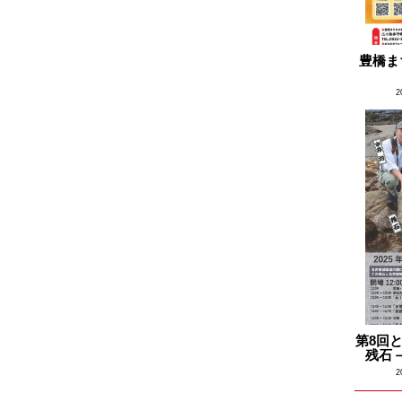
豊橋ま
2
第8回
残石
2