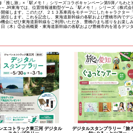
東海「推し旅」×「駅メモ！」シリーズコラボキャンペーン第5弾／ちわ
ル～ JR東海では、位置情報連動型ゲーム「駅メモ！」シリーズ（株式
を開催します。このたび、２１３系車両をモチーフにしたキャラクター「
に就任します。これを記念し、東海道新幹線の各駅および豊橋市内でデ
の機会にぜひ東海道新幹線をご利用いただき、豊橋のまち巡りをお楽しみ
日（木）②企画概要・東海道新幹線の各駅および豊橋市内を巡るデジタル
ンエコトラック東三河 デジタル
デジタルスタンプラリー「旅