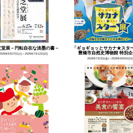
芝堂展－円転自在な淡墨の書－
「ギョギョッとサカナ★ス
豊橋市自然史博物館 特別
2026年6月27日(土)～2026年7月12日(日)
2026年7月3日(金)～2026年9月6日(日)