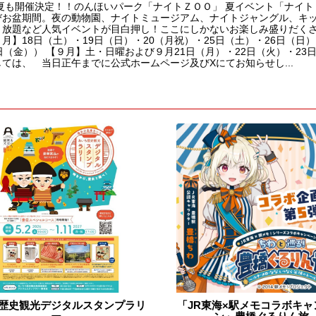
年夏も開催決定！！のんほいパーク「ナイトＺＯＯ」 夏イベント「ナイトＺ
びお盆期間。夜の動物園、ナイトミュージアム、ナイトジャングル、キ
り放題など人気イベントが目白押し！ここにしかないお楽しみ盛りだくさ
月】18日（土）・19日（日）・20（月祝）・25日（土）・26日（日
日（金）） 【９月】土・日曜および９月21日（月）・22日（火）・2
ては、 当日正午までに公式ホームページ及びXにてお知らせし...
歴史観光デジタルスタンプラリ
「JR東海×駅メモコラボキャ