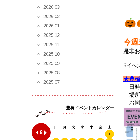
2026.03
2026.02
2026.01
2025.12
今週
2025.11
是非
2025.10
2025.09
☟イベ
2025.08
★豊
2025.07
日時：
2025.06
場所
2025.05
お問合
豊橋イベントカレンダー
2025.04
2025.02
日
月
火
水
木
金
土
2024.12
8
1
2024.11