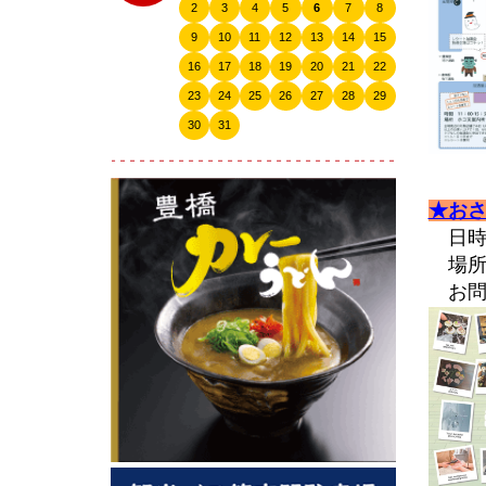
2
3
4
5
6
7
8
2024.10
9
10
11
12
13
14
15
2024.09
16
17
18
19
20
21
22
2024.07
23
24
25
26
27
28
29
2024.06
30
31
2024.04
2024.03
★お
2024.02
日時：
2024.01
場所
2023.12
お問合
2023.11
2023.10
2023.09
2023.08
2023.07
2023.06