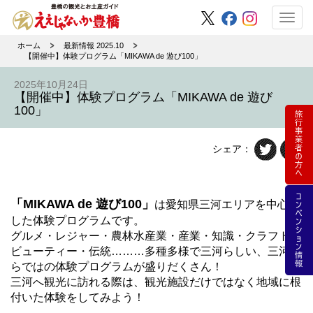
Toggl
navig
ホーム
最新情報 2025.10
【開催中】体験プログラム「MIKAWA de 遊び100」
2025年10月24日
【開催中】体験プログラム「MIKAWA de 遊び
100」
シェア：
「MIKAWA de 遊び100」
は愛知県三河エリアを中心と
した体験プログラムです。
グルメ・レジャー・農林水産業・産業・知識・クラフト・
ビューティー・伝統………多種多様で三河らしい、三河な
らではの体験プログラムが盛りだくさん！
三河へ観光に訪れる際は、観光施設だけではなく地域に根
付いた体験をしてみよう！