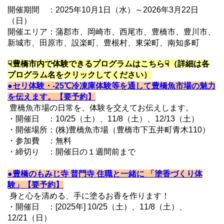
開催期間 ：2025年10月1日（水）～2026年3月22日
（日）
開催エリア：蒲郡市、岡崎市、西尾市、豊橋市、豊川市、
新城市、田原市、設楽町、豊根村、東栄町、南知多町
☟豊橋市内で体験できるプログラムはこちら☟（詳細は各
プログラム名をクリックしてください）
●セリ体験・-25℃冷凍庫体験等を通して豊橋魚市場の魅力
を伝えます。【要予約】
豊橋魚市場の日常を、体験を交えてお伝えします。
・開催日 ：10/25（土）、11/8（土）、12/13（土）
・開催場所：(株)豊橋魚市場（豊橋市下五井町青木110）
・参加費 ：無料
・締切り ：開催日の１週間前まで
●豊橋のもみじ寺 普門寺 住職と一緒に 「塗香づくり体
験」【要予約】
身と心を清める、手に塗るお香を作ります！
・開催日 ：[2025年] 10/25（土）、11/8（土）、
12/21（日）