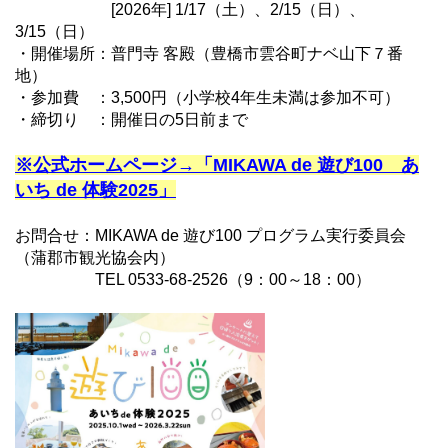
[2026年] 1/17（土）、2/15（日）、
3/15（日）
・開催場所：普門寺 客殿（豊橋市雲谷町ナベ山下７番
地）
・参加費 ：3,500円（小学校4年生未満は参加不可）
・締切り ：開催日の5日前まで
※公式ホームページ→「MIKAWA de 遊び100 あ
いち de 体験2025」
お問合せ：MIKAWA de 遊び100 プログラム実行委員会
（蒲郡市観光協会内）
TEL 0533-68-2526（9：00～18：00）