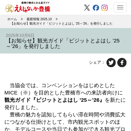
Toggl
navig
ホーム
最新情報 2025.10
【お知らせ】観光ガイド「ビジットとよはし ’25～’26」を発行しました
2025年10月6日
【お知らせ】観光ガイド「ビジットとよはし ’25
～’26」を発行しました
シェア：
当協会では、コンベンションをはじめとした
MICE（※）を目的とした豊橋市への来訪者向けに
観光ガイド『ビジットとよはし
’25～’26
』
を新たに
発行しました。
豊橋の魅力を認知してもらい滞在時間や消費拡大
につながる仕掛けとして、市内観光スポットのほ
か、モデルコースや当日でも参加ができる観光プロ