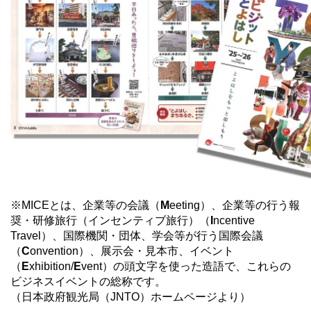
※MICEとは、企業等の会議（
M
eeting）、企業等の行う報
奨・研修旅行（インセンティブ旅行）（
I
ncentive
Travel）、国際機関・団体、学会等が行う国際会議
（
C
onvention）、展示会・見本市、
イベント
（
E
xhibition/
E
vent）の頭文字を使った造語で、これらの
ビジネスイベントの総称です。
（日本政府観光局（JNTO）ホームページより）