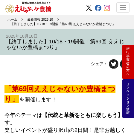
Toggl
navig
ホーム
最新情報 2025.10
【終了しました】10/18・19開催「第69回 ええじゃないか豊橋まつり」
2025年10月10日
【終了しました】10/18・19開催「第69回 ええじ
ゃないか豊橋まつり」
シェア：
「第69回ええじゃないか豊橋まつ
り」
を開催します！
今年のテーマは
【伝統と革新をともに楽しもう】
で
す。
楽しいイベントが盛り沢山の2日間！是非お越しく