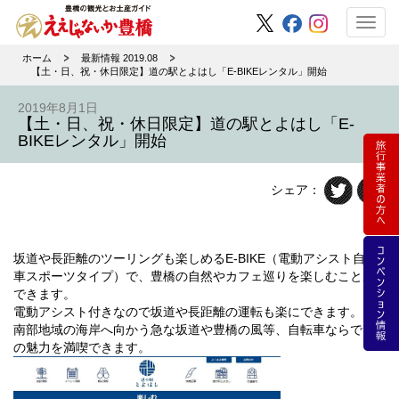
Toggl
navig
ホーム
最新情報 2019.08
【土・日、祝・休日限定】道の駅とよはし「E-BIKEレンタル」開始
2019年8月1日
【土・日、祝・休日限定】道の駅とよはし「E-
BIKEレンタル」開始
シェア：
坂道や長距離のツーリングも楽しめるE-BIKE（電動アシスト自転
車スポーツタイプ）で、豊橋の自然やカフェ巡りを楽しむことが
できます。
電動アシスト付きなので坂道や長距離の運転も楽にできます。
南部地域の海岸へ向かう急な坂道や豊橋の風等、自転車ならでは
の魅力を満喫できます。