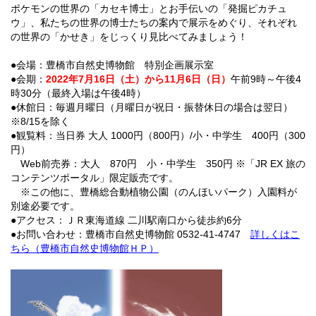
ポケモンの世界の「カセキ博士」とお手伝いの「発掘ピカチュ
ウ」、私たちの世界の博士たちの案内で展示をめぐり、それぞれ
の世界の「かせき」をじっくり見比べてみましょう！
●会場：豊橋市自然史博物館 特別企画展示室
●会期：
2022年7月16日（土）から11月6日（日）
午前9時～午後4
時30分（最終入場は午後4時）
●休館日：毎週月曜日（月曜日が祝日・振替休日の場合は翌日）
※8/15を除く
●観覧料：当日券 大人 1000円（800円）/小・中学生 400円（300
円）
Web前売券：大人 870円 小・中学生 350円 ※「JR EX 旅の
コンテンツポータル」限定販売です。
※この他に、豊橋総合動植物公園（のんほいパーク）入園料が
別途必要です。
●アクセス：ＪＲ東海道線 二川駅南口から徒歩約6分
●お問い合わせ：豊橋市自然史博物館 0532-41-4747
詳しくはこ
ちら（豊橋市自然史博物館ＨＰ）