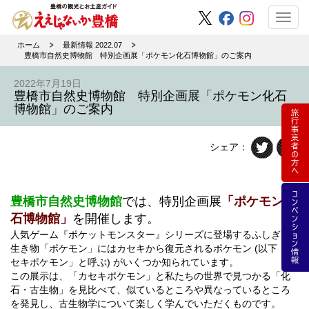
Toggl
navig
ホーム
最新情報 2022.07
豊橋市自然史博物館 特別企画展「ポケモン化石博物館」のご案内
2022年7月19日
豊橋市自然史博物館 特別企画展「ポケモン化石
博物館」のご案内
シェア：
豊橋市自然史博物館
では、特別企画展
「ポケモン化
石博物館」
を開催します。
人気ゲーム『ポケットモンスター』シリーズに登場するふしぎな
生き物「ポケモン」にはカセキから復元されるポケモン (以下「カ
セキポケモン」と呼ぶ) がいくつか知られています。
この展示は、「カセキポケモン」と私たちの世界で見つかる「化
石・古生物」を見比べて、似ているところや異なっているところ
を発見し、古生物学について楽しく学んでいただくものです。