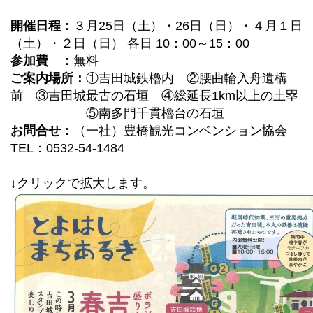
開催日程：
３月25日（土）・26日（日）・４月１日
（土）・２日（日） 各日 10：00～15：00
参加費 ：
無料
ご案内場所：
①吉田城鉄櫓内 ②腰曲輪入舟遺構
前 ③吉田城最古の石垣 ④総延長1km以上の土塁
⑤南多門千貫櫓台の石垣
お問合せ：
（一社）豊橋観光コンベンション協会
TEL：0532-54-1484
↓クリックで拡大します。