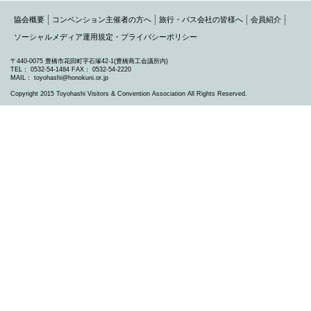
協会概要
コンベンション主催者の方へ
旅行・バス会社の皆様へ
会員紹介
ソーシャルメディア運用規定・プライバシーポリシー
〒440-0075 豊橋市花田町字石塚42-1(豊橋商工会議所内)
TEL： 0532-54-1484 FAX： 0532-54-2220
MAIL： toyohashi@honokuni.or.jp
Copyright 2015 Toyohashi Visitors & Convention Association All Rights Reserved.