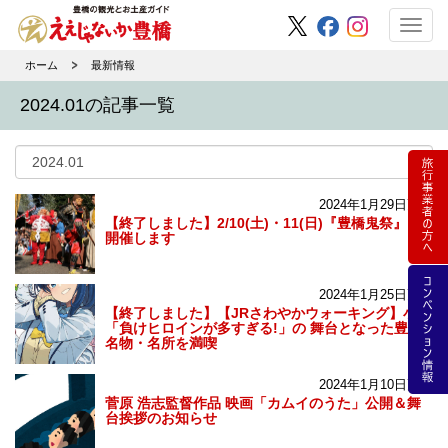
Toggl
navig
ホーム
最新情報
2024.01の記事一覧
2024年1月29日更新
【終了しました】2/10(土)・11(日)『豊橋鬼祭』を
開催します
2024年1月25日更新
【終了しました】【JRさわやかウォーキング】小説
「負けヒロインが多すぎる!」の 舞台となった豊橋
名物・名所を満喫
2024年1月10日更新
菅原 浩志監督作品 映画「カムイのうた」公開＆舞
台挨拶のお知らせ