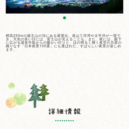
標高250mの蔵王山の頂にある展望台。昼は三河湾や太平洋が一望で
き、天気の良い日には、富士山が見えることも。また、夜には、眼下
に広がる渥美半島からの暖かい灯りと、ほの明るく輝く夜空の月星の
織りなす「日本夜景100選」にも選ばれた、すばらしい夜景が楽しめ
ます。