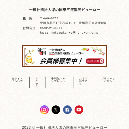
一般社団法人ほの国東三河観光ビューロー
住 所
〒440-0075
豊橋市花田町字石塚42-1 豊橋商工会議所8階
お問合せ
0532-21-8511
higashimikawakanko@honokuni.or.jp
当サイト
ア
季刊誌・パ
おすす
プライバシ
について
ク
ンフレット
めブロ
ーポリシー
セ
グ
ス
2023 © 一般社団法人ほの国東三河観光ビューロー