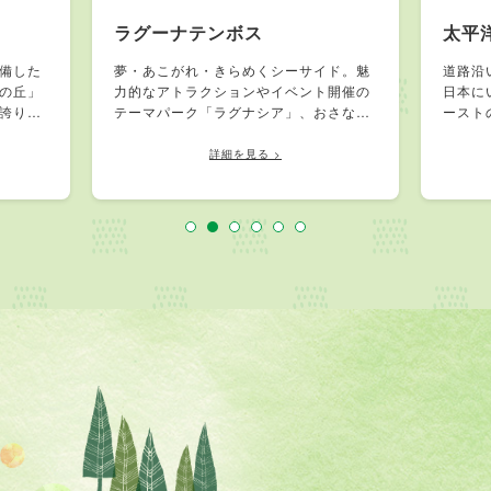
ラグーナテンボス
太平
備した
夢・あこがれ・きらめくシーサイド。魅
道路沿
の丘」
力的なアトラクションやイベント開催の
日本に
誇り、
テーマパーク「ラグナシア」、おさなか
ースト
シーズ
市場やレストラン、魅力的なショップが
県外ナ
の観光
並ぶ「フェスティバルマーケット」、天
ドを手
詳細を見る >
ス連峰
然温泉等多彩なエンターテイメントが揃
サーフ
す丘の
っています。自然豊かな三河湾を望む複
大会が
合型マリンリゾート施設です。
フスポ