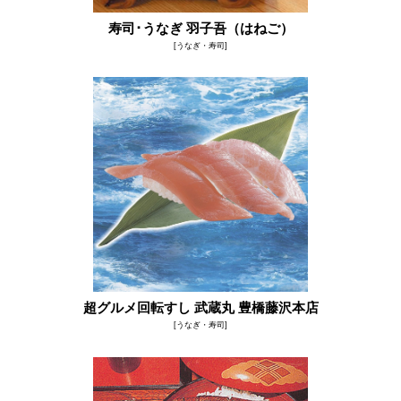
寿司･うなぎ 羽子吾（はねご）
[うなぎ・寿司]
超グルメ回転すし 武蔵丸 豊橋藤沢本店
[うなぎ・寿司]