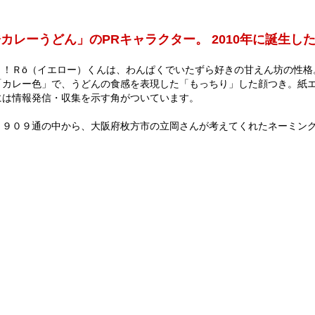
カレーうどん」のPRキャラクター。 2010年に誕生し
ｈ！Ｒō（イエロー）くんは、わんぱくでいたずら好きの甘えん坊の性格
「カレー色」で、うどんの食感を表現した「もっちり」した顔つき。紙
には情報発信・収集を示す角がついています。
３９０９通の中から、大阪府枚方市の立岡さんが考えてくれたネーミン