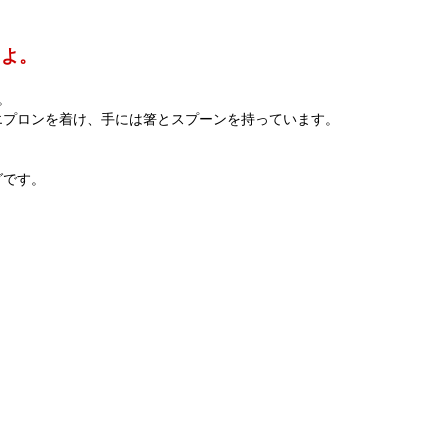
たよ。
。
エプロンを着け、手には箸とスプーンを持っています。
グです。