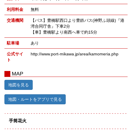
利用料金
無料
交通機関
【バス】豊橋駅西口より豊鉄バス(神野ふ頭線)『港
湾合同庁舎』下車2分
【車】豊橋駅より南西へ車で約15分
駐車場
あり
公式サイ
http://www.port-mikawa.jp/area/kamomeria.php
ト
MAP
地図を見る
地図・ルートをアプリで見る
手筒花火