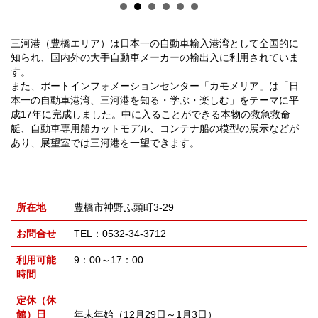
三河港（豊橋エリア）は日本一の自動車輸入港湾として全国的に
知られ、国内外の大手自動車メーカーの輸出入に利用されていま
す。
また、ポートインフォメーションセンター「カモメリア」は「日
本一の自動車港湾、三河港を知る・学ぶ・楽しむ」をテーマに平
成17年に完成しました。中に入ることができる本物の救急救命
艇、自動車専用船カットモデル、コンテナ船の模型の展示などが
あり、展望室では三河港を一望できます。
所在地
豊橋市神野ふ頭町3-29
お問合せ
TEL：0532-34-3712
利用可能
9：00～17：00
時間
定休（休
館）日
年末年始（12月29日～1月3日）