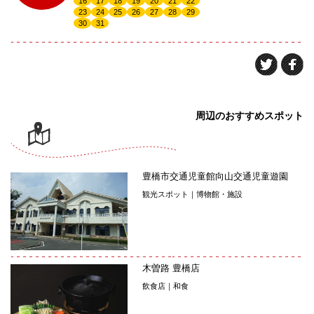
16
17
18
19
20
21
22
23
24
25
26
27
28
29
30
31
周辺のおすすめスポット
豊橋市交通児童館向山交通児童遊園
観光スポット｜博物館・施設
木曽路 豊橋店
飲食店｜和食