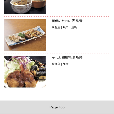
秘伝のたれの店 鳥善
飲食店｜焼肉・焼鳥
かしわ和風料理 鳥栄
飲食店｜和食
Page Top