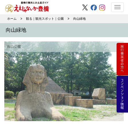
Toggl
navig
ホーム
観る｜観光スポット｜公園
向山緑地
向山緑地
向山公園