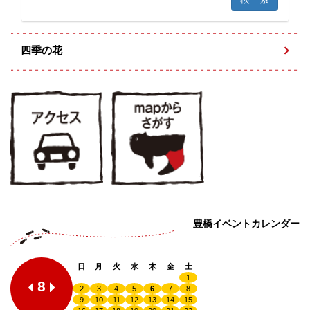
四季の花
豊橋イベントカレンダー
日
月
火
水
木
金
土
1
8
2
3
4
5
6
7
8
9
10
11
12
13
14
15