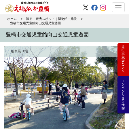
Toggl
navig
ホーム
観る｜観光スポット｜博物館・施設
豊橋市交通児童館向山交通児童遊園
豊橋市交通児童館向山交通児童遊園
一輪車乗り場