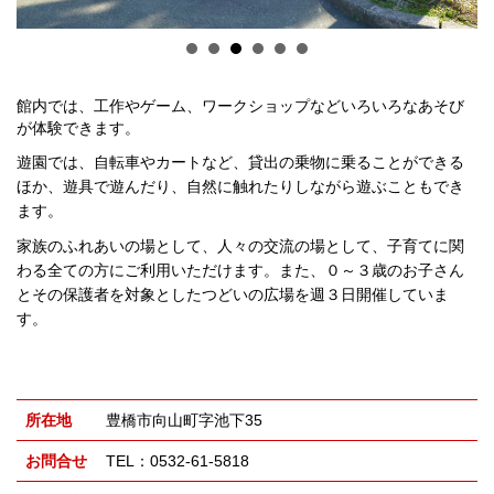
館内では、工作やゲーム、ワークショップなどいろいろなあそび
が体験できま
す。
遊園では、自転車や
カートなど、貸出の乗物に乗ることができる
ほか、遊具で遊んだり、自然に触れた
りしながら遊ぶことも
でき
ます。
家族のふれあいの場として、人々の交流の場として、子育てに関
わる全
ての方にご利用いた
だけます。また、０～３歳のお子さん
とその保護者を対象としたつどいの広場を週
３日開催していま
す。
所在地
豊橋市向山町字池下35
お問合せ
TEL：0532-61-5818