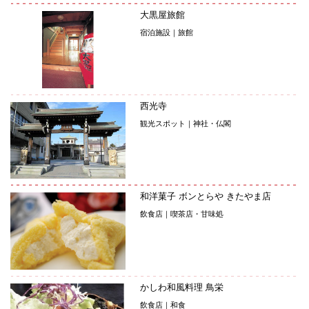
大黒屋旅館
宿泊施設｜旅館
西光寺
観光スポット｜神社・仏閣
和洋菓子 ボンとらや きたやま店
飲食店｜喫茶店・甘味処
かしわ和風料理 鳥栄
飲食店｜和食