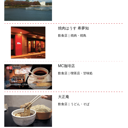
焼肉はうす 希夢知
飲食店｜焼肉・焼鳥
MC珈琲店
飲食店｜喫茶店・甘味処
大正庵
飲食店｜うどん・そば