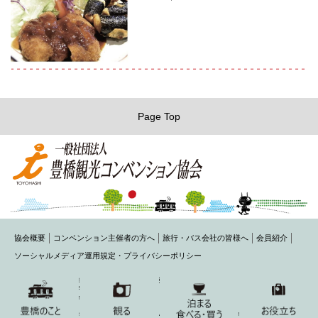
Page Top
協会概要
コンベンション主催者の方へ
旅行・バス会社の皆様へ
会員紹介
ソーシャルメディア運用規定・プライバシーポリシー
〒440-0075 豊橋市花田町字石塚42-1(豊橋商工会議所内)
TEL： 0532-54-1484 FAX： 0532-54-2220
MAIL： toyohashi@honokuni.or.jp
Copyright 2015 Toyohashi Visitors & Convention Association All Rights Reserved.